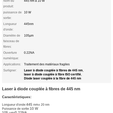
Nom du
445 nm à 10 W
produit:
puissance de
10 W
sortie:
Longueur
445nm
d'onde:
Diamètre de
105µm
faisceau de
fibres:
Ouverture
0.22NA
numérique:
Applications:
Traitement des matériaux fragiles
Laser à diode couplée à fibres de 445 nm
Surligner:
,
laser à diode couplée à fibre ISO certifié
,
Diode laser couplée à la fibre de 445 nm
Laser à diode couplée à fibres de 445 nm
Caractéristiques:
445 nm
Longueur d'onde:
± 20 nm
10 W
Puissance de sortie:
105 μm
0.22NA
/