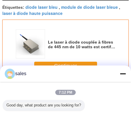
diode laser bleu
module de diode laser bleue
Étiquettes:
,
,
laser à diode haute puissance
Le laser à diode couplée à fibres
de 445 nm de 10 watts est certifié
ISO
Continuer
sales
Laser bleu de diode
Plus
7:12 PM
Good day, what product are you looking for?
r bleu de
La fibre a couplé
laser bleu de
la fibre de 445nm
Le laser 
e du
le laser ISO9001
diode de 445nm
50W a couplé le
couplée à
re 1000w
de diode de 150w
3.5watt pour
laser de diode
de 445 n
 des
445nm a passé
l'éclairage
watts est 