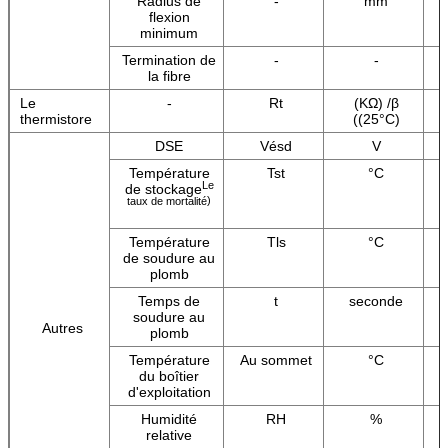
Radius de
-
mm
flexion
minimum
Termination de
-
-
la fibre
Le
-
Rt
(KΩ) /β
thermistore
((25°C)
DSE
Vésd
V
Température
Tst
°C
Le
de stockage
)
taux de mortalité
Température
Tls
°C
de soudure au
plomb
Temps de
t
seconde
soudure au
Autres
plomb
Température
Au sommet
°C
du boîtier
d'exploitation
Humidité
RH
%
relative