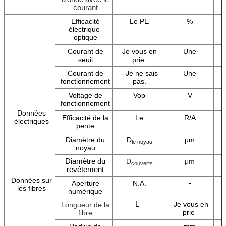
courant
Efficacité
Le PE
%
électrique-
optique
Courant de
Je vous en
Une
seuil
prie.
Courant de
- Je ne sais
Une
fonctionnement
pas.
Voltage de
Vop
V
fonctionnement
Données
Efficacité de la
Le
R/A
électriques
pente
Diamètre du
D
μm
le noyau
noyau
Diamètre du
D
μm
couverts
revêtement
Données sur
-
Aperture
N.A.
les fibres
numérique
f
L
- Je vous en
Longueur de la
prie
fibre