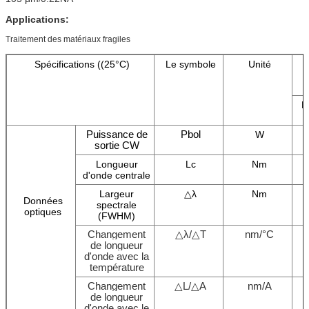
Applications:
Traitement des matériaux fragiles
Spécifications ((25°C)
Le symbole
Unité
L
Puissance de
Pbol
W
sortie CW
Longueur
Lc
Nm
d'onde centrale
Largeur
△λ
Nm
Données
spectrale
optiques
(FWHM)
Changement
△λ/△T
nm/°C
de longueur
d'onde avec la
température
Changement
△
L
/△A
nm/A
de longueur
d'onde avec le