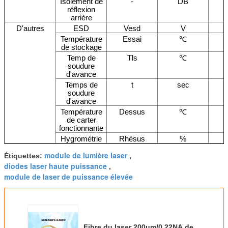
Isolement de
-
DB
réflexion
arrière
D'autres
ESD
Vesd
V
Température
Essai
℃
de stockage
Temp de
Tls
℃
soudure
d'avance
Temps de
t
sec
soudure
d'avance
Température
Dessus
℃
de carter
fonctionnante
Hygrométrie
Rhésus
%
module de lumière laser
Étiquettes:
,
diodes laser haute puissance
,
module de laser de puissance élevée
Fibre du laser 200μm/0.22NA de