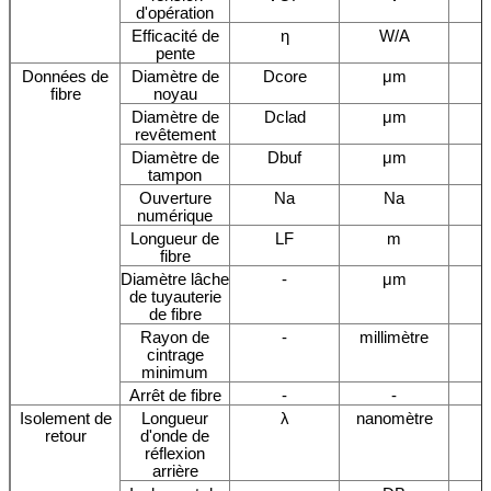
d'opération
Efficacité de
η
W/A
pente
Données de
Diamètre de
Dcore
μm
fibre
noyau
Diamètre de
Dclad
μm
revêtement
Diamètre de
Dbuf
μm
tampon
Ouverture
Na
Na
numérique
Longueur de
LF
m
fibre
Diamètre lâche
-
μm
de tuyauterie
de fibre
Rayon de
-
millimètre
cintrage
minimum
Arrêt de fibre
-
-
Isolement de
Longueur
λ
nanomètre
retour
d'onde de
réflexion
arrière