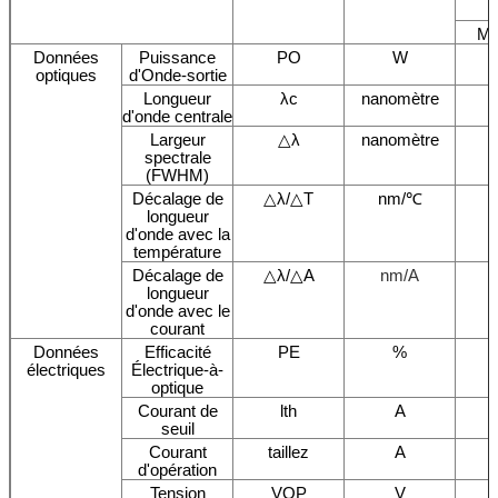
Mi
Données
Puissance
PO
W
optiques
d'Onde-sortie
Longueur
λc
nanomètre
d'onde centrale
Largeur
△λ
nanomètre
spectrale
(FWHM)
Décalage de
△λ/△T
nm/℃
longueur
d'onde avec la
température
Décalage de
△λ/△A
nm/A
longueur
d'onde avec le
courant
Données
Efficacité
PE
%
électriques
Électrique-à-
optique
Courant de
lth
A
seuil
Courant
taillez
A
d'opération
Tension
VOP
V