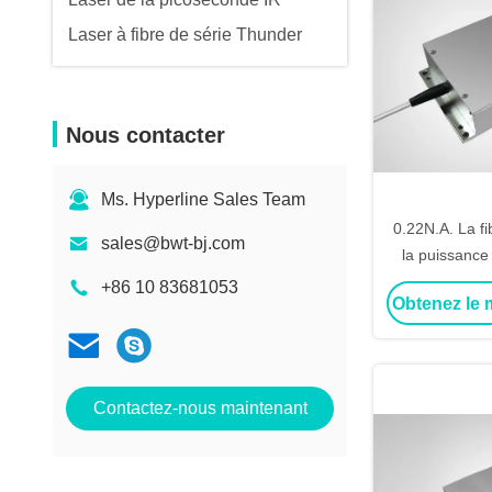
Laser à fibre de série Thunder
Nous contacter
Ms. Hyperline Sales Team
0.22N.A. La f
sales@bwt-bj.com
la puissanc
module de la
+86 10 83681053
Obtenez le m
8
Contactez-nous maintenant