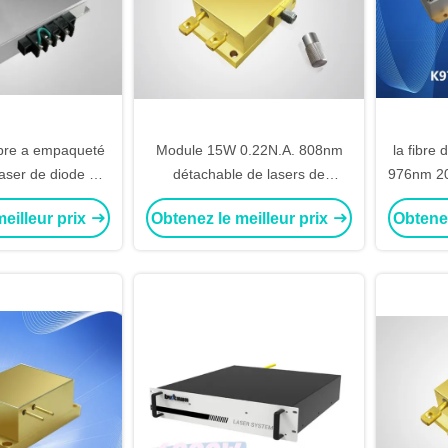
ibre a empaqueté
Module 15W 0.22N.A. 808nm
la fibre
laser de diode de
détachable de lasers de
976nm 20
r l'illumination
puissance élevée
eilleur prix
Obtenez le meilleur prix
Obtenez