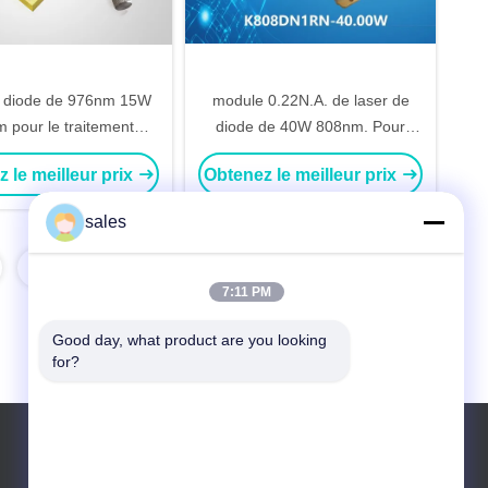
e diode de 976nm 15W
module 0.22N.A. de laser de
 pour le traitement
diode de 40W 808nm. Pour
matériel
l'accouplement de fibre de
 le meilleur prix
Obtenez le meilleur prix
106.5µm
sales
7:11 PM
Good day, what product are you looking 
for?