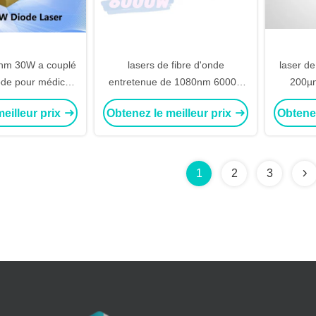
15nm 30W a couplé
lasers de fibre d'onde
laser d
iode pour médical
entretenue de 1080nm 6000w
200µm
ous
allumant la puissance élevée de
eilleur prix
Obtenez le meilleur prix
Obtenez
série
1
2
3