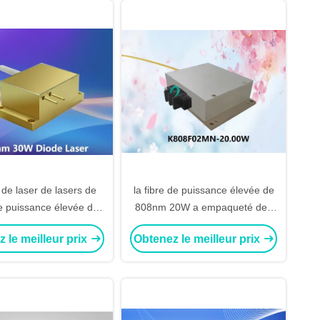
de laser de lasers de
la fibre de puissance élevée de
e puissance élevée de
808nm 20W a empaqueté des
30W pour le pompage
lasers de diode
 le meilleur prix
Obtenez le meilleur prix
par laser