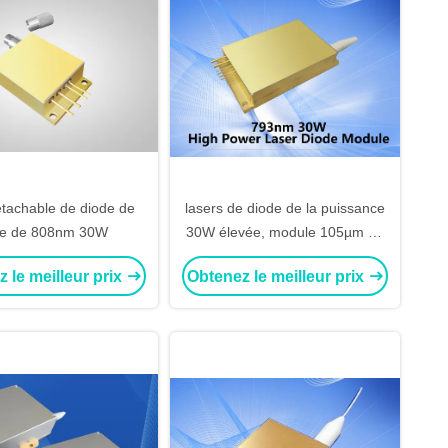
étachable de diode de
lasers de diode de la puissance
re de 808nm 30W
30W élevée, module 105µm de
laser de 793m
 le meilleur prix
Obtenez le meilleur prix