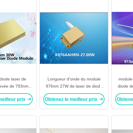
diode laser de
Longueur d'onde du module
module 
levée de 793nm
976nm 27W de laser de diode
diode d
30W
de puissance élevée - stabilisée
915nm 
eilleur prix
Obtenez le meilleur prix
Obtenez
pour le pompage par laser