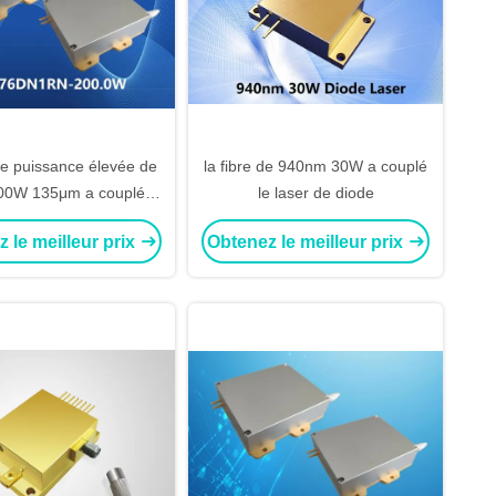
 de puissance élevée de
la fibre de 940nm 30W a couplé
0W 135μm a couplé le
le laser de diode
laser de diode
 le meilleur prix
Obtenez le meilleur prix