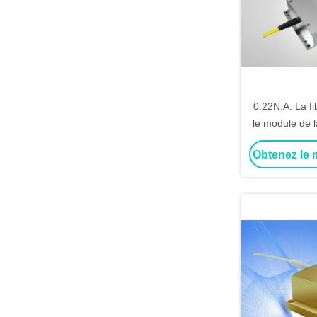
0.22N.A. La f
le module de 
808nm 15W pou
Obtenez le m