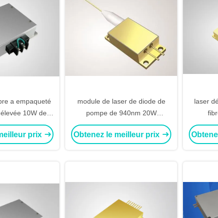
ibre a empaqueté
module de laser de diode de
laser d
e élevée 10W de
pompe de 940nm 20W
fib
ser de la diode
0.22N.A., laser médical de diode
eilleur prix
Obtenez le meilleur prix
Obtenez
08nm