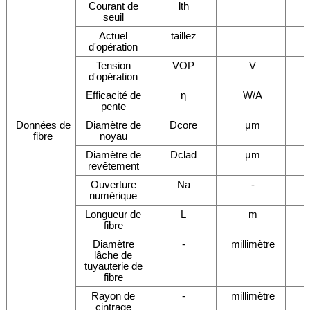
Courant de
lth
seuil
Actuel
taillez
d'opération
Tension
VOP
V
d'opération
Efficacité de
η
W/A
pente
Données de
Diamètre de
Dcore
μm
fibre
noyau
Diamètre de
Dclad
μm
revêtement
Ouverture
Na
-
numérique
Longueur de
L
m
fibre
Diamètre
-
millimètre
lâche de
tuyauterie de
fibre
Rayon de
-
millimètre
cintrage