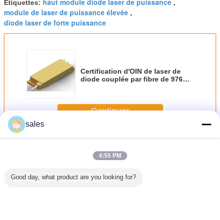
haut module diode laser de puissance
Étiquettes:
,
module de laser de puissance élevée
,
diode laser de forte puissance
Certification d'OIN de laser de
diode couplée par fibre de 976nm
460w
Continuer
sales
La fibre a couplé le laser de diode
Plus
4:55 PM
Good day, what product are you looking for?
à diode
Laser à diode
Laser à diode
Laser à diode
la fibre 
à fibres
couplée à fibres
couplée à fibres
détachable à
976nm a 
ée de 976
stabilisée par
stabilisées de
longue longueur
le laser d
ongueur
longueur d'onde
longueur d'onde
d'onde multiple à