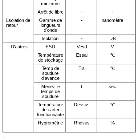
minimum
Arrêt de fibre
-
-
Lsolation de
Gamme de
-
nanomètre
retour
longueurs
d'onde
lsolation
-
DB
D'autres
ESD
Vesd
V
Température
Essai
℃
de stockage
Temp de
Tls
℃
soudure
d'avance
Menez le
t
sec
temps de
soudure
Température
Dessus
℃
de carter
fonctionnante
Hygrométrie
Rhésus
%