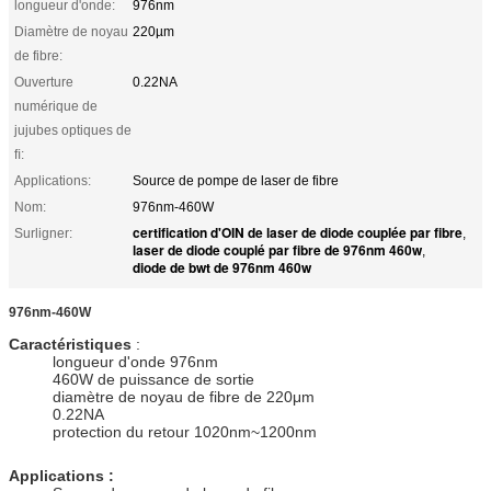
longueur d'onde:
976nm
Diamètre de noyau
220µm
de fibre:
Ouverture
0.22NA
numérique de
jujubes optiques de
ﬁ:
Applications:
Source de pompe de laser de fibre
Nom:
976nm-460W
certification d'OIN de laser de diode couplée par fibre
Surligner:
,
laser de diode couplé par fibre de 976nm 460w
,
diode de bwt de 976nm 460w
976nm-460W
Caractéristiques
:
longueur d'onde 976nm
460W de puissance de sortie
diamètre de noyau de fibre de 220μm
0.22NA
protection du retour 1020nm~1200nm
Applications :