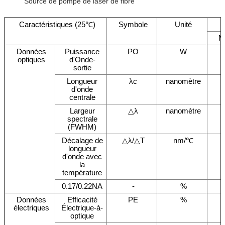
Source de pompe de laser de fibre
Caractéristiques (25℃)
Symbole
Unité
M
Données
Puissance
PO
W
optiques
d'Onde-
sortie
Longueur
λc
nanomètre
d'onde
centrale
Largeur
△λ
nanomètre
spectrale
(FWHM)
Décalage de
△λ/△T
nm/℃
longueur
d'onde avec
la
température
0.17/0.22NA
-
%
Données
Efficacité
PE
%
électriques
Électrique-à-
optique