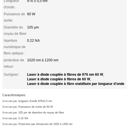
Longueur
976 ± 0,5 nm
d'onde:
Puissance de
60 W
sortie:
Diamètre du
105 μm
noyau de fibre:
Aperture
0.22 NA
numérique de
fibre optique:
protection de
1020 nm à 1200 nm
retour:
Laser à diode couplée à fibres de 976 nm 60 W
Surligner:
,
Laser à diode couplée à fibres de 60 W
,
Laser à diode couplée à fibre stabilisée par longueur d'onde
Caractéristiques:
Je ne sais pas.
longueur d'onde 976±0,5 nm
Je ne sais pas.
Puissance de sortie de 60 W
Je ne sais pas.
105 μm de diamètre du noyau de fibre
Je ne sais pas.
0.22 NA
Je ne sais pas.
Protection par rétroaction de 1020 à 1200 nm