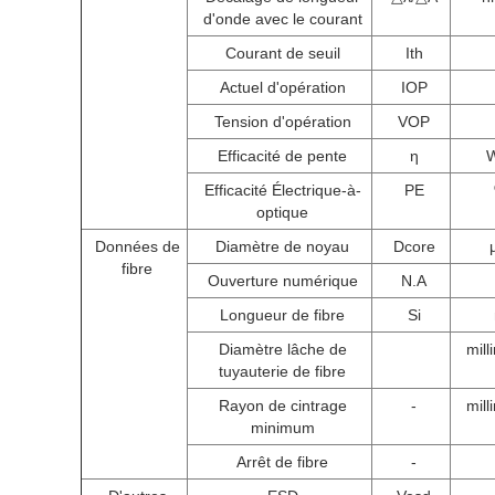
d'onde avec le courant
Courant de seuil
Ith
Actuel d'opération
IOP
Tension d'opération
VOP
Efficacité de pente
η
Efficacité Électrique-à-
PE
optique
Données de
Diamètre de noyau
Dcore
fibre
Ouverture numérique
N.A
Longueur de fibre
Si
Diamètre lâche de
mill
tuyauterie de fibre
Rayon de cintrage
-
mill
minimum
Arrêt de fibre
-