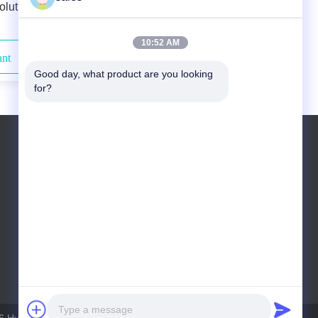
olution
Removal Core Diameter 105µm for
cations
Smooth and Hair-free Skin
10:52 AM
ant
Contactez-nous maintenant
Good day, what product are you looking 
for?
Télégramme: +86 10 83681053