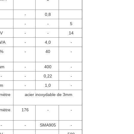
-
0,8
-
-
5
V
-
-
14
W/A
-
4,0
-
%
-
40
-
µm
-
400
-
-
-
0,22
-
m
-
1,0
-
imètre
acier inoxydable de 3mm
imètre
176
-
-
-
-
SMA905
-