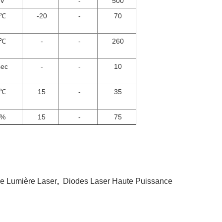
V
-
500
℃
-20
-
70
℃
-
-
260
sec
-
-
10
℃
15
-
35
%
15
-
75
e Lumière Laser
,
Diodes Laser Haute Puissance