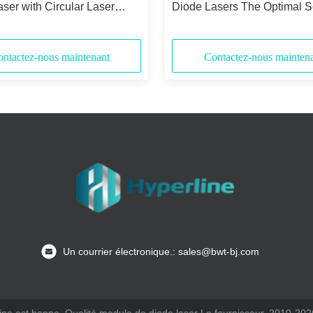
ser with Circular Laser
Diode Lasers The Optimal S
nd 0.13N.A Numerical
for 405nm Wavelength Appli
e
ntactez-nous maintenant
Contactez-nous mainten
Un courrier électronique.: sales@bwt-bj.com