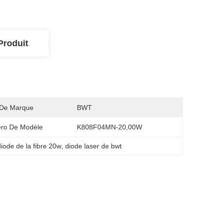
Produit
De Marque
BWT
ro De Modèle
K808F04MN-20,00W
diode de la fibre 20w
, 
diode laser de bwt