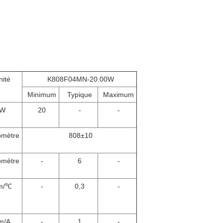
nité
K808F04MN-20.00W
Minimum
Typique
Maximum
W
20
-
-
omètre
808±10
omètre
-
6
-
m/℃
-
0,3
-
m/A
-
1
-