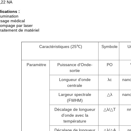
,22 NA
ications :
llumination
sage médical
ompage par laser
raitement de matériel
Caractéristiques (25℃)
Symbole
U
Paramètre
Puissance d'Onde-
PO
sortie
Longueur d'onde
λc
nan
centrale
Largeur spectrale
△λ
nan
(FWHM)
Décalage de longueur
△λ/△T
n
d'onde avec la
température
Décalage de longueur
△λ/△A
n