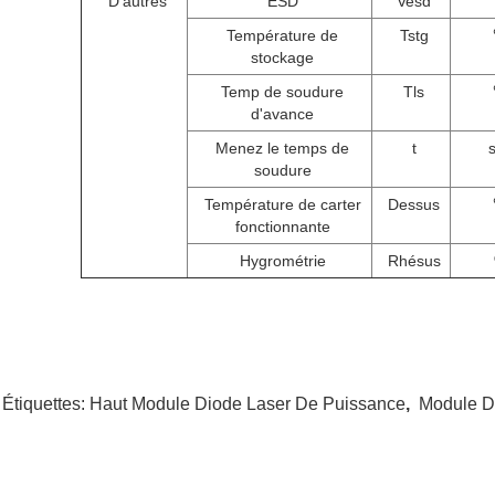
D'autres
ESD
Vesd
Température de
Tstg
stockage
Temp de soudure
Tls
d'avance
Menez le temps de
t
soudure
Température de carter
Dessus
fonctionnante
Hygrométrie
Rhésus
 Étiquettes:
Haut Module Diode Laser De Puissance
,
Module D