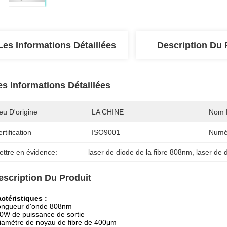
Les Informations Détaillées
Description Du 
es Informations Détaillées
eu D'origine
LA CHINE
Nom 
rtification
ISO9001
Numé
ettre en évidence:
laser de diode de la fibre 808nm
, 
laser de 
escription Du Produit
ctéristiques :
ongueur d'onde 808nm
0W de puissance de sortie
iamètre de noyau de fibre de 400μm