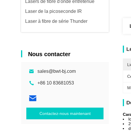
Lasers de fibre d'onde entretenue
Laser de la picoseconde IR
Laser à fibre de série Thunder
L
Nous contacter
Li
sales@bwt-bj.com
Ce
+86 10 83681053
M
D
Contactez-nous maintenant
Cara
l
2
d