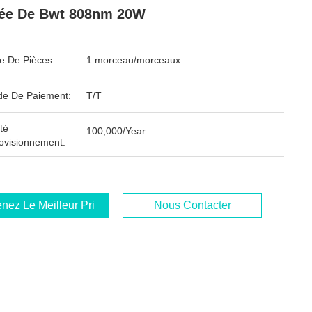
ée De Bwt 808nm 20W
 De Pièces:
1 morceau/morceaux
e De Paiement:
T/T
té
100,000/Year
ovisionnement:
nez Le Meilleur Prix
Nous Contacter