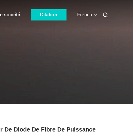
e société
Citation
French
r De Diode De Fibre De Puissance