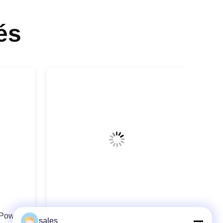
és
 Power
Blue-violet Diode Laser For Hair
sales