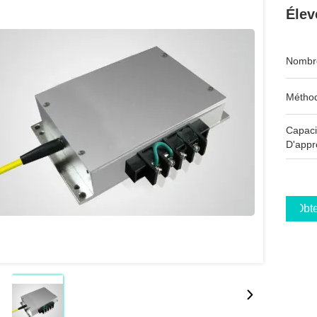
Élev
Nombre
Méthod
Capaci
D'appr
Obte