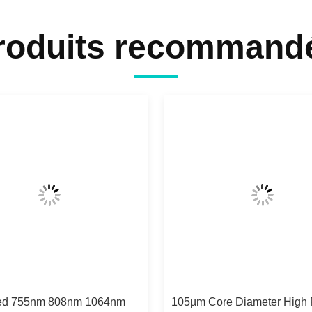
roduits recommand
ed 755nm 808nm 1064nm
105µm Core Diameter High