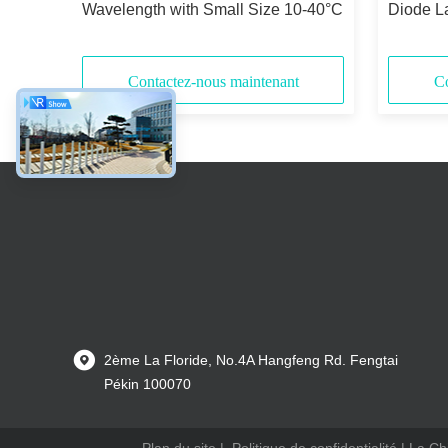
ature
Wavelength with Small Size 10-40°C
Diode La
ial
Shape a
Apertur
Contactez-nous maintenant
Co
2ème La Floride, No.4A Hangfeng Rd. Fengtai
Pékin 100070