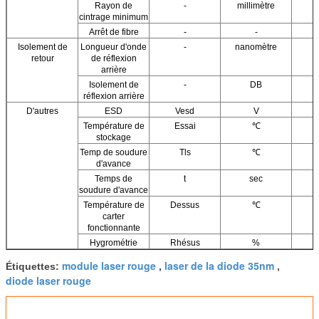
Rayon de
-
millimètre
cintrage minimum
Arrêt de fibre
-
-
Isolement de
Longueur d'onde
-
nanomètre
retour
de réflexion
arrière
Isolement de
-
DB
réflexion arrière
D'autres
ESD
Vesd
V
Température de
Essai
℃
stockage
Temp de soudure
Tls
℃
d'avance
Temps de
t
sec
soudure d'avance
Température de
Dessus
℃
carter
fonctionnante
Hygrométrie
Rhésus
%
module laser rouge
laser de la diode 35nm
Étiquettes:
,
,
diode laser rouge