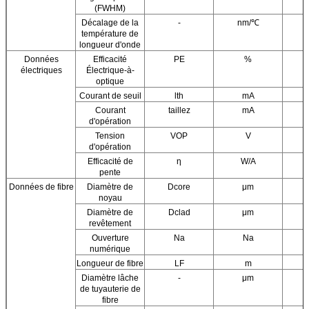
(FWHM)
Décalage de la
-
nm/℃
température de
longueur d'onde
Données
Efficacité
PE
%
électriques
Électrique-à-
optique
Courant de seuil
lth
mA
Courant
taillez
mA
d'opération
Tension
VOP
V
d'opération
Efficacité de
η
W/A
pente
Données de fibre
Diamètre de
Dcore
μm
noyau
Diamètre de
Dclad
μm
revêtement
Ouverture
Na
Na
numérique
Longueur de fibre
LF
m
Diamètre lâche
-
μm
de tuyauterie de
fibre