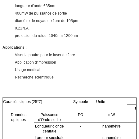
longueur d'onde 635nm
400mW de puissance de sortie
diamètre de noyau de fibre de 105µm
0.22N.A.
protection du retour 1040nm-1200nm
Applications :
Viser la poutre pour le laser de fibre
Application d'impression
Usage médical
Recherche scientifique
Caractéristiques (25℃)
Symbole
Unité
M
Données
Puissance
PO
mW
optiques
d'Onde-sortie
Longueur d'onde
-
nanomètre
centrale
Largeur spectrale
-
nanomètre