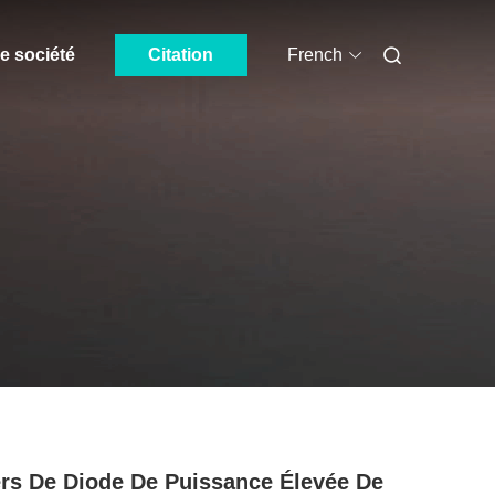
e société
Citation
French
rs De Diode De Puissance Élevée De