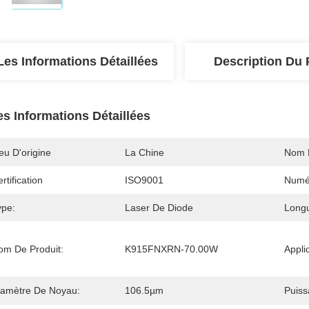
Les Informations Détaillées
Description Du 
es Informations Détaillées
eu D'origine
La Chine
Nom 
rtification
ISO9001
Numé
ype:
Laser De Diode
Longu
om De Produit:
K915FNXRN-70.00W
Appli
iamètre De Noyau:
106.5µm
Puiss