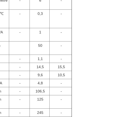
ètre
-
6
-
/℃
-
0,3
-
/A
-
1
-
%
50
-
-
1,1
-
-
14,5
15,5
-
9,6
10,5
A
-
4,8
-
m
-
106,5
-
m
-
125
-
m
-
245
-