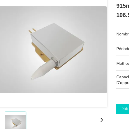
915n
106
Nombre
Périod
Méthod
Capaci
D'appr
Obte