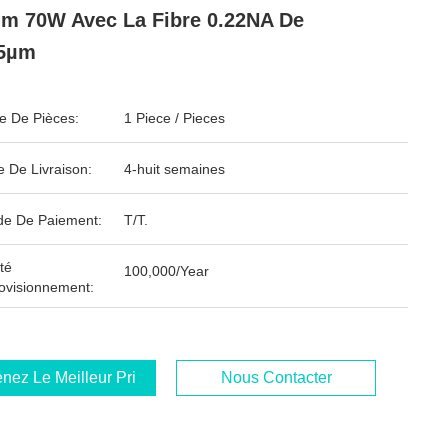
m 70W Avec La Fibre 0.22NA De
.5µm
 De Pièces:
1 Piece / Pieces
e De Livraison:
4-huit semaines
e De Paiement:
T/T.
té
100,000/Year
ovisionnement:
nez Le Meilleur Prix
Nous Contacter