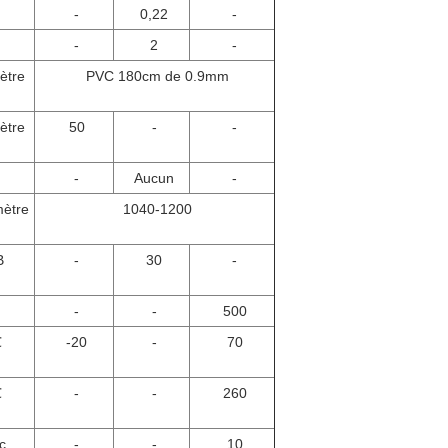
-
0,22
-
m
-
2
-
mètre
PVC 180cm de 0.9mm
mètre
50
-
-
-
Aucun
-
ètre
1040-1200
B
-
30
-
-
-
500
℃
-20
-
70
℃
-
-
260
c
-
-
10