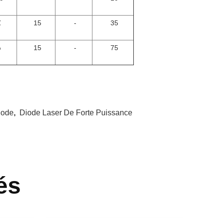
℃
15
-
35
%
15
-
75
iode
,
Diode Laser De Forte Puissance
és