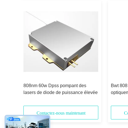
ar
808nm 60w Dpss pompant des
Bwt 808
80w
lasers de diode de puissance élevée
optiquem
bre
conduct
Contactez-nous maintenant
Co