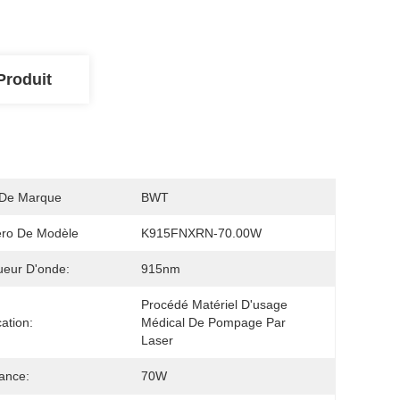
Produit
De Marque
BWT
ro De Modèle
K915FNXRN-70.00W
eur D'onde:
915nm
Procédé Matériel D'usage 
cation:
Médical De Pompage Par 
Laser
ance:
70W