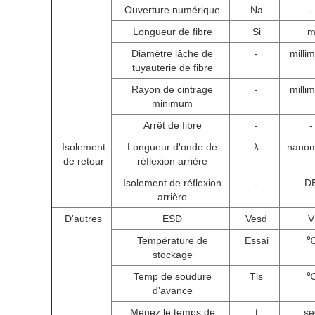
Ouverture numérique
Na
-
Longueur de fibre
Si
Diamètre lâche de
-
milli
tuyauterie de fibre
Rayon de cintrage
-
milli
minimum
Arrêt de fibre
-
-
Isolement
Longueur d'onde de
λ
nanom
de retour
réflexion arrière
Isolement de réflexion
-
D
arrière
D'autres
ESD
Vesd
V
Température de
Essai
stockage
Temp de soudure
Tls
d'avance
Menez le temps de
t
se