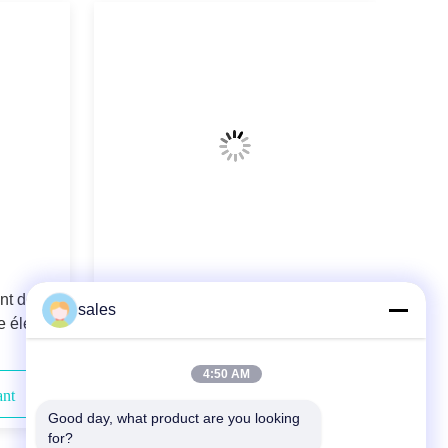
nt des
976nm 180W Longueur d'onde-a
sales
e élevée
stabilisé le laser de diode couplé par
fibre de puissance élevée
4:50 AM
ant
Contactez-nous maintenant
Good day, what product are you looking 
for?