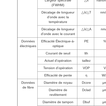
Largeur spectrale
△λ
nanom
(FWHM)
Décalage de longueur
△λ/△T
nm
d'onde avec la
température
Décalage de longueur
△λ/△A
nm
d'onde avec le courant
Données
Efficacité Électrique-à-
PE
électriques
optique
Courant de seuil
lth
Actuel d'opération
taillez
Tension d'opération
VOP
V
Efficacité de pente
η
W/
Données
Diamètre de noyau
Dcore
μ
de fibre
Diamètre de
Dclad
μ
revêtement
Diamètre de tampon
Dbuf
μ