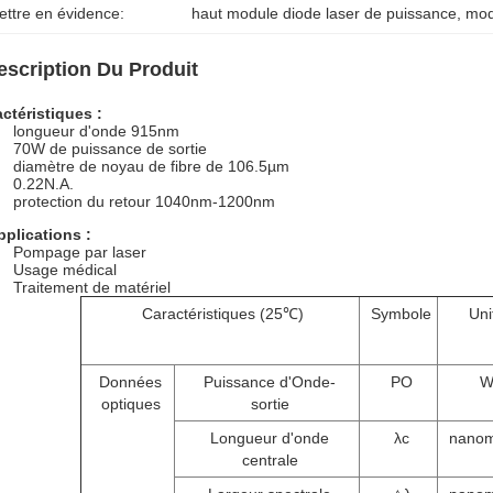
ettre en évidence:
haut module diode laser de puissance
, 
mod
escription Du Produit
ctéristiques :
longueur d'onde 915nm
70W de puissance de sortie
diamètre de noyau de fibre de 106.5µm
0.22N.A.
protection du retour 1040nm-1200nm
pplications :
Pompage par laser
Usage médical
Traitement de matériel
Caractéristiques (25℃)
Symbole
Uni
Données
Puissance d'Onde-
PO
optiques
sortie
Longueur d'onde
λc
nanom
centrale