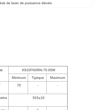
ule de laser de puissance élevée
té
K915FNXRN-70.00W
Minimum
Typique
Maximum
W
70
-
-
ètre
915±10