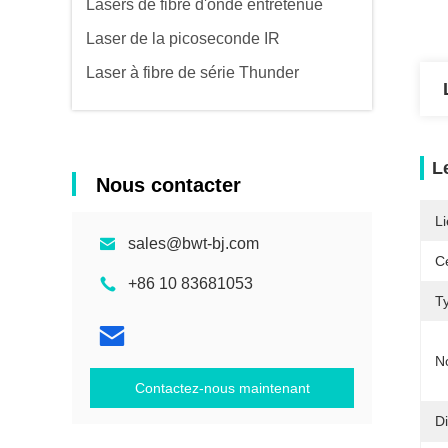
Lasers de fibre d'onde entretenue
Laser de la picoseconde IR
Laser à fibre de série Thunder
L
Nous contacter
Li
sales@bwt-bj.com
Ce
+86 10 83681053
T
N
Contactez-nous maintenant
D