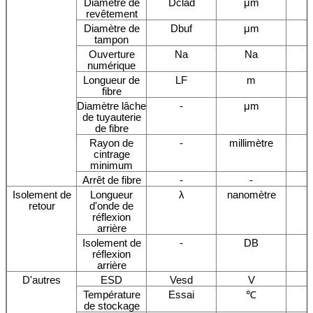
Diamètre de
Dclad
μm
revêtement
Diamètre de
Dbuf
μm
tampon
Ouverture
Na
Na
numérique
Longueur de
LF
m
fibre
Diamètre lâche
-
μm
de tuyauterie
de fibre
Rayon de
-
millimètre
cintrage
minimum
Arrêt de fibre
-
-
Isolement de
Longueur
λ
nanomètre
retour
d'onde de
réflexion
arrière
Isolement de
-
DB
réflexion
arrière
D'autres
ESD
Vesd
V
Température
Essai
℃
de stockage