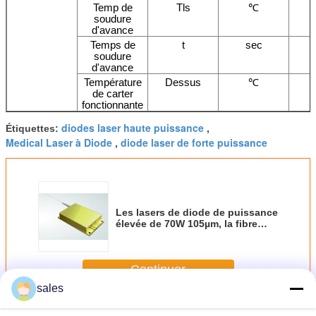
Temp de
Tls
℃
soudure
d'avance
Temps de
t
sec
soudure
d'avance
Température
Dessus
℃
de carter
fonctionnante
diodes laser haute puissance
Étiquettes:
,
Medical Laser à Diode
diode laser de forte puissance
,
Les lasers de diode de puissance
élevée de 70W 105µm, la fibre
976nm ont couplé des lasers de
diode de pompe
Continuer
sales
Lasers à Diode haute puissance
Plus