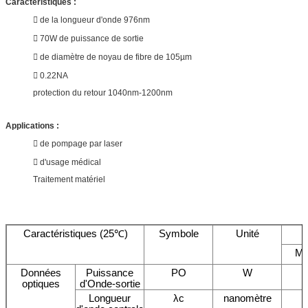
Caractéristiques :
 de la longueur d'onde 976nm
 70W de puissance de sortie
 de diamètre de noyau de fibre de 105µm
 0.22NA
protection du retour 1040nm-1200nm
Applications :
 de pompage par laser
 d'usage médical
Traitement matériel
Caractéristiques (25℃)
Symbole
Unité
Mi
Données
Puissance
PO
W
optiques
d'Onde-sortie
Longueur
λc
nanomètre