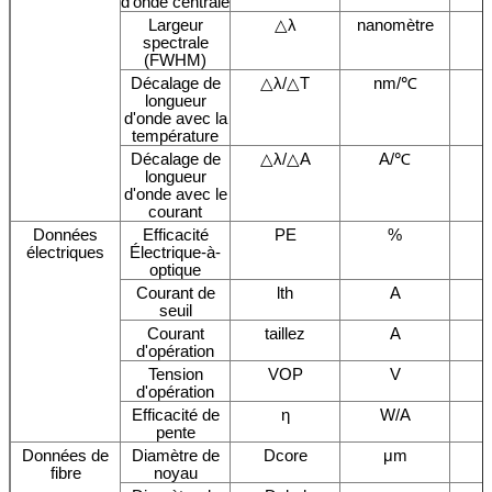
d'onde centrale
Largeur
△λ
nanomètre
spectrale
(FWHM)
Décalage de
△λ/△T
nm/℃
longueur
d'onde avec la
température
Décalage de
△λ/△A
A/℃
longueur
d'onde avec le
courant
Données
Efficacité
PE
%
électriques
Électrique-à-
optique
Courant de
lth
A
seuil
Courant
taillez
A
d'opération
Tension
VOP
V
d'opération
Efficacité de
η
W/A
pente
Données de
Diamètre de
Dcore
μm
fibre
noyau