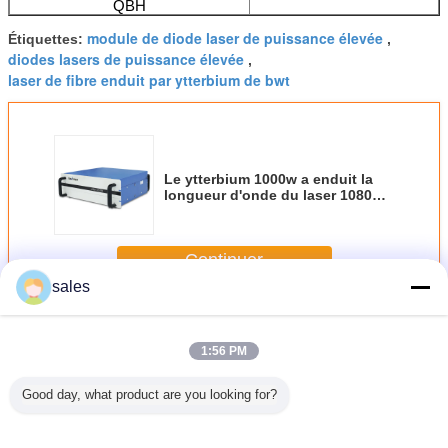
QBH
module de diode laser de puissance élevée
Étiquettes:
,
diodes lasers de puissance élevée
,
laser de fibre enduit par ytterbium de bwt
Le ytterbium 1000w a enduit la
longueur d'onde du laser 1080nm
de fibre
Continuer
sales
Lasers de fibre d'onde entretenue
Plus
1:56 PM
Good day, what product are you looking for?
erbium
Laser 1080nm
lasers de fibre
le ytterbium
Le ytterb
né de
3000w d'onde
d'onde entretenue
1000w a enduit la
revête