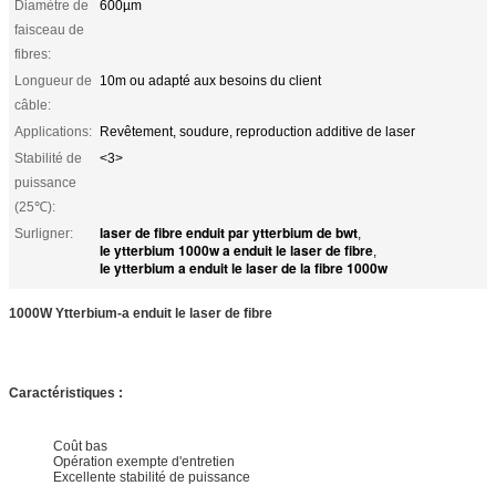
Diamètre de
600µm
faisceau de
fibres:
Longueur de
10m ou adapté aux besoins du client
câble:
Applications:
Revêtement, soudure, reproduction additive de laser
Stabilité de
<3>
puissance
(25℃):
laser de fibre enduit par ytterbium de bwt
Surligner:
,
le ytterbium 1000w a enduit le laser de fibre
,
le ytterbium a enduit le laser de la fibre 1000w
1000W Ytterbium-a enduit le laser de fibre
Caractéristiques :
Coût bas
Opération exempte d'entretien
Excellente stabilité de puissance