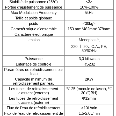
Stabilité de puissance (25℃)
<3>
Portée d'ajustement de puissance
10%-100%
Max Modulation Frequency
5kHz
Taille et poids globaux
poids
<30kg>
Caractéristique d'ensemble
153 mm*482mm*378mm
Caractère électronique
tension
Monophasé,
220 土 20v, C.A., PE,
50/6OHz
Puissance
3,0 kilowatts
Lnterface de contrôle
RS232
Paramètres de refroidissement par
l'eau
Capacité minimum de
2KW
refroidissement par l'eau
Les tubes de refroidissement
℃
25 (module de laser),
℃
classent (externe)
30 (QBH)
Les tubes de refroidissement
Φ12mm
classent (externe)
Flux de l'eau de refroidissement
>10L/min
Flux de l'eau de refroidissement de
1.5-2.0L/min