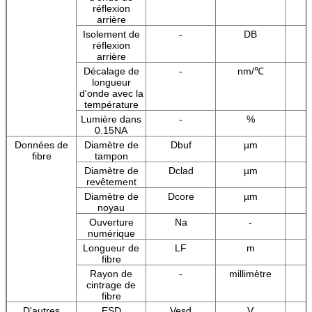
réflexion
arrière
Isolement de
-
DB
réflexion
arrière
Décalage de
-
nm/℃
longueur
d'onde avec la
température
Lumière dans
-
%
0.15NA
Données de
Diamètre de
Dbuf
µm
fibre
tampon
Diamètre de
Dclad
µm
revêtement
Diamètre de
Dcore
µm
noyau
Ouverture
Na
-
numérique
Longueur de
LF
m
fibre
Rayon de
-
millimètre
cintrage de
fibre
D'autres
ESD
Vesd
V