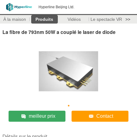
Hyperline Beijing Ltd.
À la maison
Produits
Vidéos
Le spectacle VR
>>
La fibre de 793nm 50W a couplé le laser de diode
meilleur prix
Contact
Détails sur le produit