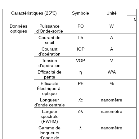
Caractéristiques (25℃)
Symbole
Unité
Mi
Données
Puissance
PO
W
optiques
d'Onde-sortie
Courant de
Ith
A
seuil
Courant
IOP
A
d'opération
Tension
VOP
V
d'opération
Efficacité de
η
W/A
pente
Efficacité
PE
%
Électrique-à-
optique
Longueur
ʎc
nanomètre
d'onde centrale
Largeur
δλ
nanomètre
spectrale
(FWHM)
Gamme de
λ
nanomètre
longueurs
d'onde de