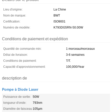
Lieu d'origine:
La Chine
Nom de marque:
BWT
Certification:
ISO9001
Numéro de modèle:
K793DG5RN-50.00W
Conditions de paiement et expédition
Quantité de commande min:
1 morceau/morceaux
Délai de livraison:
3-6 semaines
Conditions de paiement:
T/T.
Capacité d'approvisionnement:
100,000/Year
description de
Pompe à Diode Laser
Puissance de sortie:
50W
longueur d'onde:
793nm
Diamètre de faisceau
105µm