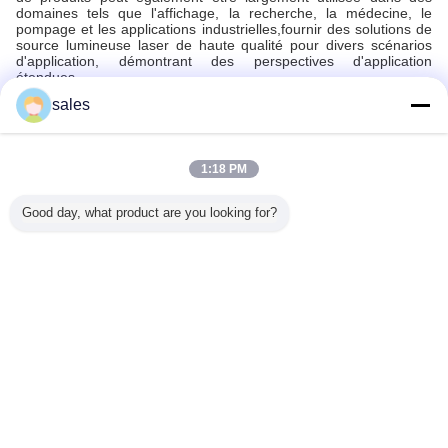
domaines tels que l'affichage, la recherche, la médecine, le
pompage et les applications industrielles,fournir des solutions de
source lumineuse laser de haute qualité pour divers scénarios
d'application, démontrant des perspectives d'application
étendues.
sales
Produits Recommandés
1:18 PM
Good day, what product are you looking for?
 160W
793nm 160W
Laser à diode
Laser à diode
0.13
à diode
Laser à diode
couplée à fibres
couplée à fibres
Numer
à fibres
couplée à fibre
de 793 nm 160 W
de 940 nm 70 W
Aperture
rapide
pour le traitement
dans les
Diode 
des matériaux
équipements
Module fo
médicaux
Spectrosc
Changez la langue
Sens
French
Accueil
|
A propos de nous
|
Contact
|
Plan du site
|
Politique de confidentialité