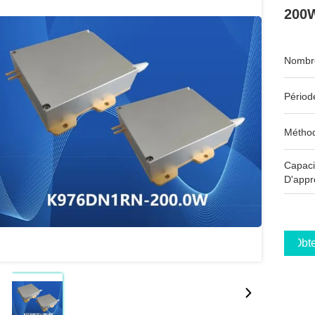
200W
Nombre
Périod
Méthod
Capaci
D'appr
Obte