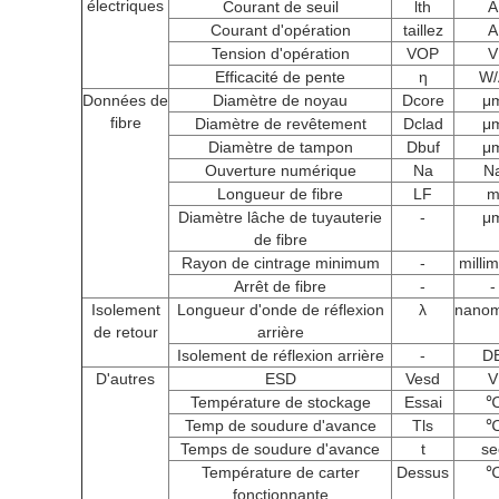
électriques
Courant de seuil
lth
A
Courant d'opération
taillez
A
Tension d'opération
VOP
V
Efficacité de pente
η
W/
Données de
Diamètre de noyau
Dcore
μ
fibre
Diamètre de revêtement
Dclad
μ
Diamètre de tampon
Dbuf
μ
Ouverture numérique
Na
N
Longueur de fibre
LF
Diamètre lâche de tuyauterie
-
μ
de fibre
Rayon de cintrage minimum
-
milli
Arrêt de fibre
-
-
Isolement
Longueur d'onde de réflexion
λ
nanom
de retour
arrière
Isolement de réflexion arrière
-
D
D'autres
ESD
Vesd
V
Température de stockage
Essai
Temp de soudure d'avance
Tls
Temps de soudure d'avance
t
se
Température de carter
Dessus
fonctionnante