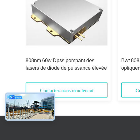
ar
808nm 60w Dpss pompant des
Bwt 808
80w
lasers de diode de puissance élevée
optiquem
bre
conduct
Contactez-nous maintenant
Co