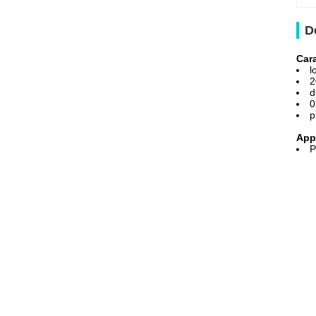
D
Cara
l
2
d
0
p
Appl
P