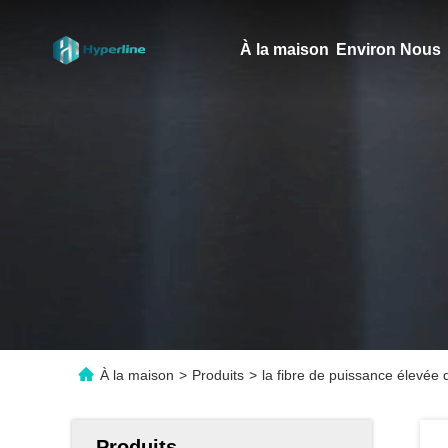
À la maison
Environ Nous
À la maison
>
Produits
>
la fibre de puissance élevé
Produits