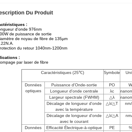
escription Du Produit
ctéristiques :
ongueur d'onde 976nm
00W de puissance de sortie
iamètre de noyau de fibre de 135µm
.22N.A.
rotection du retour 1040nm-1200nm
ications :
ompage par laser de fibre
Caractéristiques (25℃)
Symbole
Uni
Données
Puissance d'Onde-sortie
PO
optiques
Longueur d'onde centrale
λc
nanom
Largeur spectrale (FWHM)
△λ
nanom
Décalage de longueur d'onde
△λ/△T
nm
avec la température
Décalage de longueur d'onde
△λ/△A
nm
avec le courant
Données
Efficacité Électrique-à-optique
PE