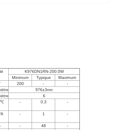
té
K976DN1RN-200.0W
Minimum
Typique
Maximum
W
200
-
-
ètre
976±3nm
ètre
6
/℃
-
0,3
-
/A
-
1
-
%
-
48
-