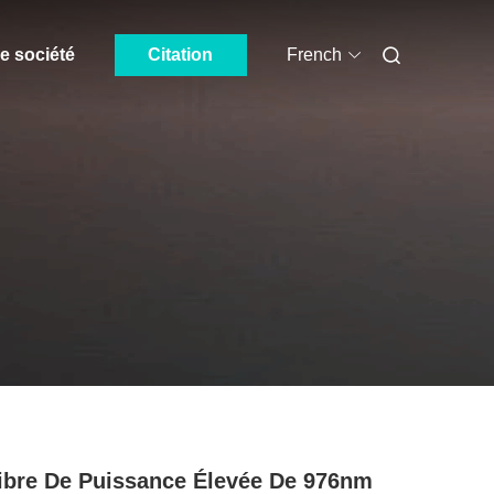
e société
Citation
French
ibre De Puissance Élevée De 976nm