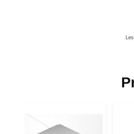
Les
P