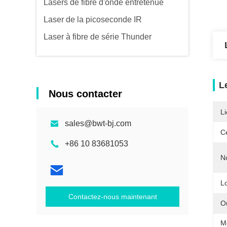
Lasers de fibre d'onde entretenue
Laser de la picoseconde IR
Laser à fibre de série Thunder
L
Nous contacter
Li
sales@bwt-bj.com
Ce
+86 10 83681053
N
L
Contactez-nous maintenant
O
M