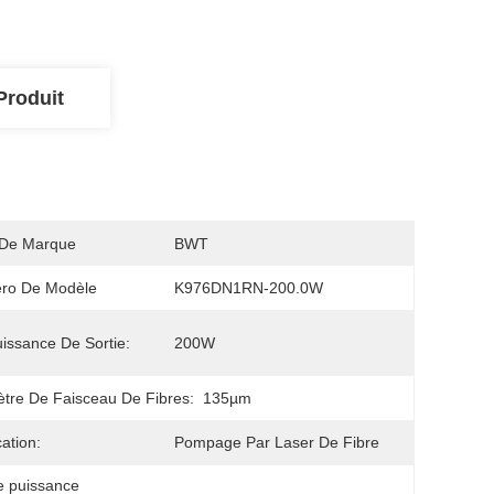
Produit
De Marque
BWT
ro De Modèle
K976DN1RN-200.0W
issance De Sortie:
200W
tre De Faisceau De Fibres:
135µm
cation:
Pompage Par Laser De Fibre
e puissance