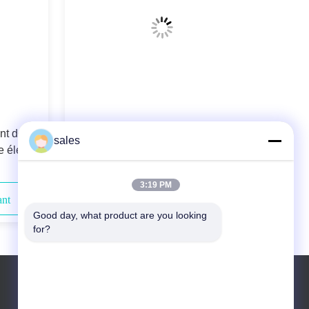
nt des
976nm 180W Longueur d'onde-a
sales
e élevée
stabilisé le laser de diode couplé par
fibre de puissance élevée
3:19 PM
ant
Contactez-nous maintenant
Good day, what product are you looking 
for?