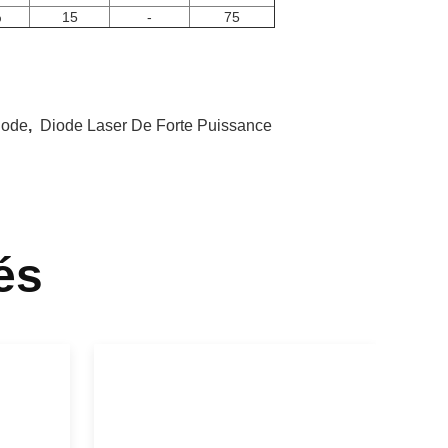
%
15
-
75
iode
,
Diode Laser De Forte Puissance
és