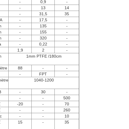
-
0,9
-
-
13
14
-
31,5
35
A
-
17,5
-
m
-
135
-
m
-
155
-
m
-
320
-
a
-
0,22
-
m
1,9
2
-
m
1mm PTFE /180cm
mètre
88
-
-
-
FPT
-
ètre
1040-1200
B
-
30
-
-
-
500
℃
-20
-
70
℃
-
-
260
c
-
-
10
℃
15
-
35