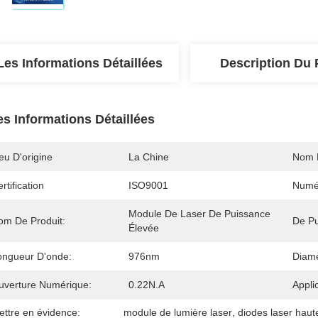
Les Informations Détaillées
Description Du 
es Informations Détaillées
eu D'origine
La Chine
Nom 
rtification
ISO9001
Numé
Module De Laser De Puissance 
om De Produit:
De Pu
Élevée
ongueur D'onde:
976nm
Diamè
uverture Numérique:
0.22N.A
Appli
ettre en évidence:
module de lumière laser
, 
diodes laser haut